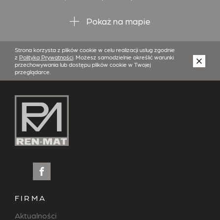
Pokaż na mapie
Strona korzysta z plików cookie w celu realizacji usług zgodnie
z
Polityką Prywatności
. Możesz samodzielnie określić warunki
przechowywania lub dostępu plików cookie w Twojej
przeglądarce.
FIRMA
Aktualności